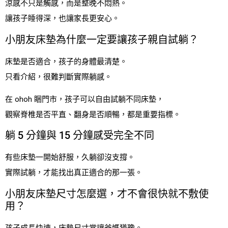
涼感不只是觸感，而是整晚不悶熱。
讓孩子睡得深，也讓家長更安心。
小朋友床墊為什麼一定要讓孩子親自試躺？
床墊是否適合，孩子的身體最清楚。
只看介紹，很難判斷實際躺感。
在 ohoh 睏門市，孩子可以自由試躺不同床墊，
觀察脊椎是否平直、翻身是否順暢，都是重要指標。
躺 5 分鐘與 15 分鐘感受完全不同
有些床墊一開始舒服，久躺卻沒支撐。
實際試躺，才能找出真正適合的那一張。
小朋友床墊尺寸怎麼選，才不會很快就不敷使
用？
孩子成長快速，床墊尺寸常讓爸媽猶豫。