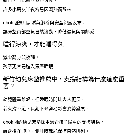
新竹、竹北屬於濕熱氣候，
許多小朋友半夜容易因悶熱而醒來。
ohoh睏選用高透氣泡棉與安全親膚表布，
讓床墊內部空氣自然流動，降低濕氣與悶熱感。
睡得涼爽，才能睡得久
減少翻身與夜醒，
孩子更容易進入深層睡眠。
新竹幼兒床墊推薦中，支撐結構為什麼這麼重
要？
幼兒體重雖輕，但睡眠時間比大人更長。
若支撐不足，長期下來容易影響姿勢發展。
ohoh睏的幼兒床墊採用適合孩子體重的支撐結構，
讓脊椎在仰睡、側睡時都能保持自然排列。