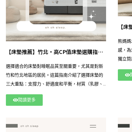
【床墊
你享
熊媽媽
感，為
【床墊推薦】竹北・高CP值床墊選購指南 |
獨立筒
找到你的完美睡眠夥伴
選擇適合的床墊對睡眠品質至關重要，尤其是對新
氣，特
竹和竹北地區的居民。這篇指南介紹了選擇床墊的
抗菌防
三大重點：支撐力、舒適度和平衡，材質（乳膠、
硬挺的
獨立筒、涼感等），以及需求導向選擇。ohoh睏床
位使用
閱讀更多
墊提供高品質且平價的床墊，滿足不同睡眠需求，
受高品
無論是舒適控還是小資族，皆能享受五星級睡眠體
驗。選擇ohoh睏床墊，為你帶來優質的睡眠享受！