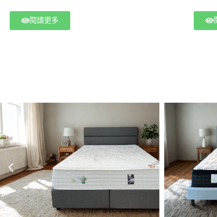
且易清潔，無論是日常汙漬還是寵物磨爪，都能輕
抽屜設
閱讀更多
鬆打理。內建四格收納抽屜，有效解決衣物收納問
衣，保
題，保持臥室整潔。提供多種顏色與客製化尺寸選
可客製
擇，結合高質量材料，耐用且精緻，讓您的臥室更
架組，
溫馨舒適。
適的睡