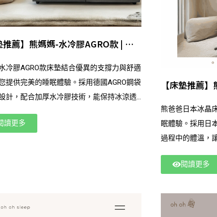
推薦】熊媽媽-水冷膠AGRO款 | 讓
受高品質睡眠的完美選擇
水冷膠AGRO款床墊結合優異的支撐力與舒適
您提供完美的睡眠體驗。採用德國AGRO鋼袋
【床墊推薦】熊
設計，配合加厚水冷膠技術，能保持冰涼透
眠的涼爽選擇
熊爸爸日本冰晶
別適合炎熱季節。床墊選用天絲竹碳表布，
閱讀更多
眠體驗。採用日
瞞，保障健康與舒適。無論您偏好柔軟還是
過程中的體溫，
床墊，熊媽媽床墊都能滿足您的需求，為每
此外，床墊內部
者提供穩定支撐與極致舒適。讓每一晚都享
閱讀更多
筒，提供強力支
質的睡眠。
種睡姿。四種尺
使用者都能擁有
精力充沛。