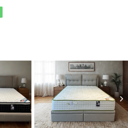
擇，滿足不同需求。無論您追求舒
或涼爽睡眠，ohoh睏枕頭都能為
眠體驗。選擇適合的枕頭，提升睡
晚都能安穩入眠。