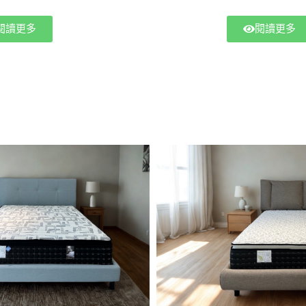
計提升實用性，每格可收納約10件長褲及上
墨烯枕等多種選
閱讀更多
閱讀更多
持卧室整潔。提供多種顏色和尺寸選擇，並
適支撐、輕盈透氣
化，完美融入各種家居風格。選擇Martini床
您帶來完美的睡
為您的卧室增添溫暖舒適的氛圍，並享受舒
眠質量，讓每一
眠體驗。