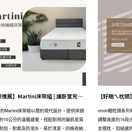
推薦】Martini床架組 | 讓卧室充滿
【好睏ㄟ枕頭
與舒適
眠升級！
睏的Martini床架組以簡約現代設計，提供床頭
ohoh睏枕頭系
約10公分的溫暖感覺，搭配耐用的貓抓皮質
調整高度的16段
耐刮、耐磨及防潑水，易於清潔。四格收納
支撐枕、羽絨感