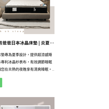
爸爸日本冰晶床墊 | 炎夏睡
床墊專為夏季設計，提供超涼感睡
本專利冰晶紗表布，有效調節睡眠
讓您在炎熱的夜晚享有清爽睡眠。
搭載醫療級加厚水冷膠與中鋼獨立
撐，減少脊椎與腰部壓力，適合各
寸選擇，滿足不同需求，讓每一位
舒適支撐，並改善睡眠質量，醒來