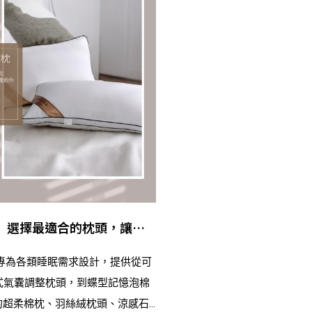
】選擇最適合的枕頭，讓睡
列專為各類睡眠需求設計，提供從可
式氣囊調整枕頭，到蝶型記憶泡棉
的超柔棉枕、羽絲絨枕頭、涼感石